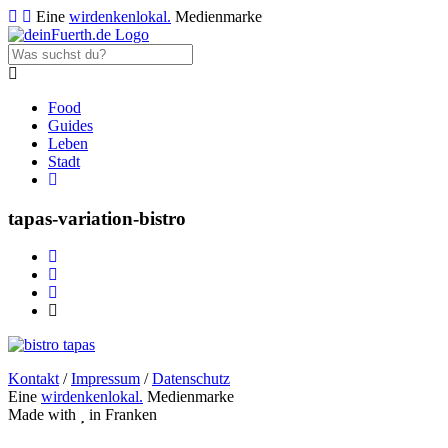
Eine
wirdenkenlokal.
Medienmarke
Food
Guides
Leben
Stadt
tapas-variation-bistro
Kontakt
/
Impressum
/
Datenschutz
Eine
wirdenkenlokal.
Medienmarke
Made with
in Franken