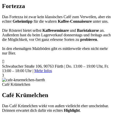
Fortezza
Das Fortezza ist zwar kein klassisches Café zum Verweilen, aber ein
echter
Geheimtipp
für die wahren
Kaffee-Connaiseure
unter uns.
Die Rösterei bietet selbst
Kaffeeseminare
und
Baristakurse
an.
Außerdem hast du beim Lagerverkauf donnerstags und freitags auch
die Möglichkeit, vor Ort ganz erlesene Sorten zu
probieren
.
In den ehemaligen Malzböden gibt es mittlerweile eben nicht mehr
nur Bier.
Schwabacher Straße 106, 90763 Fürth | Do. 13:00 – 19:00 Uhr, Fr.
13:00 – 18:00 Uhr |
Mehr Infos
3
Café Krümelchen
Café Krümelchen
Das Café Krümelchen wirkt von außen vielleicht eher unscheinbar.
Drinnen erwartet dich dafür ein echtes
Highlight
.