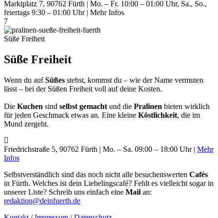
Marktplatz 7, 90762 Fürth | Mo. – Fr. 10:00 – 01:00 Uhr, Sa., So.,
feiertags 9:30 – 01:00 Uhr | Mehr Infos
7
Süße Freiheit
Süße Freiheit
Wenn du auf
Süßes
stehst, kommst du – wie der Name vermuten
lässt – bei der Süßen Freiheit voll auf deine Kosten.
Die
Kuchen
sind
selbst gemacht
und die
Pralinen
bieten wirklich
für jeden Geschmack etwas an. Eine kleine
Köstlichkeit
, die im
Mund zergeht.
Friedrichstraße 5, 90762 Fürth | Mo. – Sa. 09:00 – 18:00 Uhr |
Mehr
Infos
Selbstverständlich sind das noch nicht alle besuchenswerten
Cafés
in Fürth. Welches ist dein Liebelingscafé? Fehlt es vielleicht sogar in
unserer Liste? Schreib uns einfach eine
Mail
an:
redaktion@deinfuerth.de
Kontakt
/
Impressum
/
Datenschutz