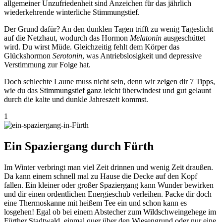
allgemeiner Unzufriedenheit sind Anzeichen für das jährlich
wiederkehrende winterliche Stimmungstief.
Der Grund dafür? An den dunklen Tagen trifft zu wenig Tageslicht
auf die Netzhaut, wodurch das Hormon
Melatonin
ausgeschüttet
wird. Du wirst Müde. Gleichzeitig fehlt dem Körper das
Glückshormon
Serotonin
, was Antriebslosigkeit und depressive
Verstimmung zur Folge hat.
Doch schlechte Laune muss nicht sein, denn wir zeigen dir 7 Tipps,
wie du das Stimmungstief ganz leicht überwindest und gut gelaunt
durch die kalte und dunkle Jahreszeit kommst.
1
Ein Spaziergang durch Fürth
Im Winter verbringt man viel Zeit drinnen und wenig Zeit draußen.
Da kann einem schnell mal zu Hause die Decke auf den Kopf
fallen. Ein kleiner oder großer Spaziergang kann Wunder bewirken
und dir einen ordentlichen Energieschub verleihen. Packe dir doch
eine Thermoskanne mit heißem Tee ein und schon kann es
losgehen! Egal ob bei einem Abstecher zum Wildschweingehege im
Fürther Stadtwald, einmal quer über den Wiesengrund oder nur eine