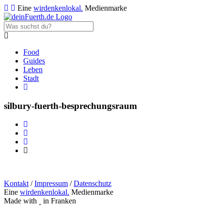
Eine
wirdenkenlokal.
Medienmarke
Food
Guides
Leben
Stadt
silbury-fuerth-besprechungsraum
Kontakt
/
Impressum
/
Datenschutz
Eine
wirdenkenlokal.
Medienmarke
Made with
in Franken