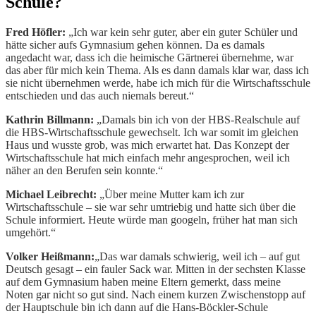
Schule?
Fred Höfler:
„Ich war kein sehr guter, aber ein guter Schüler und
hätte sicher aufs Gymnasium gehen können. Da es damals
angedacht war, dass ich die heimische Gärtnerei übernehme, war
das aber für mich kein Thema. Als es dann damals klar war, dass ich
sie nicht übernehmen werde, habe ich mich für die Wirtschaftsschule
entschieden und das auch niemals bereut.“
Kathrin Billmann:
„Damals bin ich von der HBS-Realschule auf
die HBS-Wirtschaftsschule gewechselt. Ich war somit im gleichen
Haus und wusste grob, was mich erwartet hat. Das Konzept der
Wirtschaftsschule hat mich einfach mehr angesprochen, weil ich
näher an den Berufen sein konnte.“
Michael Leibrecht:
„Über meine Mutter kam ich zur
Wirtschaftsschule – sie war sehr umtriebig und hatte sich über die
Schule informiert. Heute würde man googeln, früher hat man sich
umgehört.“
Volker Heißmann:
„Das war damals schwierig, weil ich – auf gut
Deutsch gesagt – ein fauler Sack war. Mitten in der sechsten Klasse
auf dem Gymnasium haben meine Eltern gemerkt, dass meine
Noten gar nicht so gut sind. Nach einem kurzen Zwischenstopp auf
der Hauptschule bin ich dann auf die Hans-Böckler-Schule