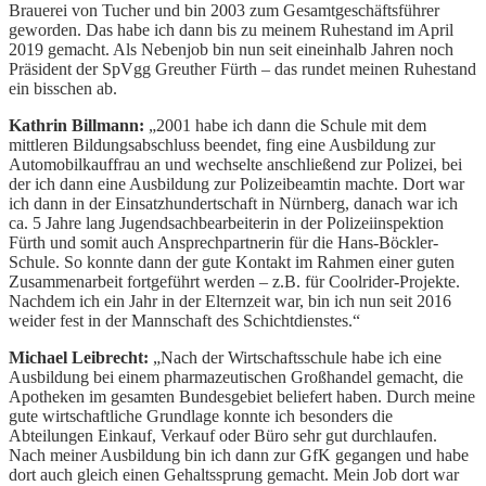
Brauerei von Tucher und bin 2003 zum Gesamtgeschäftsführer
geworden. Das habe ich dann bis zu meinem Ruhestand im April
2019 gemacht. Als Nebenjob bin nun seit eineinhalb Jahren noch
Präsident der SpVgg Greuther Fürth – das rundet meinen Ruhestand
ein bisschen ab.
Kathrin Billmann:
„2001 habe ich dann die Schule mit dem
mittleren Bildungsabschluss beendet, fing eine Ausbildung zur
Automobilkauffrau an und wechselte anschließend zur Polizei, bei
der ich dann eine Ausbildung zur Polizeibeamtin machte. Dort war
ich dann in der Einsatzhundertschaft in Nürnberg, danach war ich
ca. 5 Jahre lang Jugendsachbearbeiterin in der Polizeiinspektion
Fürth und somit auch Ansprechpartnerin für die Hans-Böckler-
Schule. So konnte dann der gute Kontakt im Rahmen einer guten
Zusammenarbeit fortgeführt werden – z.B. für Coolrider-Projekte.
Nachdem ich ein Jahr in der Elternzeit war, bin ich nun seit 2016
weider fest in der Mannschaft des Schichtdienstes.“
Michael Leibrecht:
„Nach der Wirtschaftsschule habe ich eine
Ausbildung bei einem pharmazeutischen Großhandel gemacht, die
Apotheken im gesamten Bundesgebiet beliefert haben. Durch meine
gute wirtschaftliche Grundlage konnte ich besonders die
Abteilungen Einkauf, Verkauf oder Büro sehr gut durchlaufen.
Nach meiner Ausbildung bin ich dann zur GfK gegangen und habe
dort auch gleich einen Gehaltssprung gemacht. Mein Job dort war