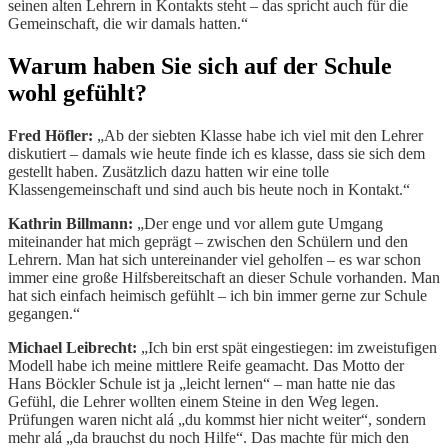
seinen alten Lehrern in Kontakts steht – das spricht auch für die
Gemeinschaft, die wir damals hatten.“
Warum haben Sie sich auf der Schule
wohl gefühlt?
Fred Höfler:
„Ab der siebten Klasse habe ich viel mit den Lehrer
diskutiert – damals wie heute finde ich es klasse, dass sie sich dem
gestellt haben. Zusätzlich dazu hatten wir eine tolle
Klassengemeinschaft und sind auch bis heute noch in Kontakt.“
Kathrin Billmann:
„Der enge und vor allem gute Umgang
miteinander hat mich geprägt – zwischen den Schülern und den
Lehrern. Man hat sich untereinander viel geholfen – es war schon
immer eine große Hilfsbereitschaft an dieser Schule vorhanden. Man
hat sich einfach heimisch gefühlt – ich bin immer gerne zur Schule
gegangen.“
Michael Leibrecht:
„Ich bin erst spät eingestiegen: im zweistufigen
Modell habe ich meine mittlere Reife geamacht. Das Motto der
Hans Böckler Schule ist ja „leicht lernen“ – man hatte nie das
Gefühl, die Lehrer wollten einem Steine in den Weg legen.
Prüfungen waren nicht alá „du kommst hier nicht weiter“, sondern
mehr alá „da brauchst du noch Hilfe“. Das machte für mich den